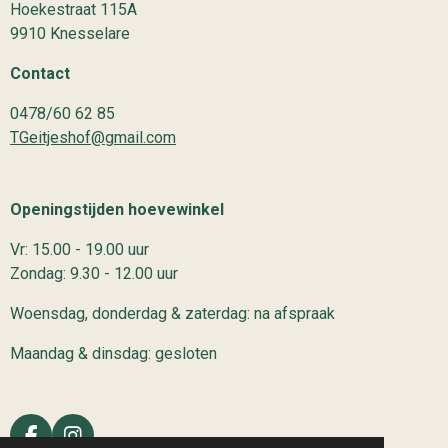
Hoekestraat 115A
9910 Knesselare
Contact
0478/60 62 85
TGeitjeshof@gmail.com
Openingstijden hoevewinkel
Vr: 15.00 - 19.00 uur
Zondag: 9.30 - 12.00 uur
Woensdag, donderdag & zaterdag: na afspraak
Maandag & dinsdag: gesloten
F
I