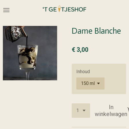
Ga
direct
naar
de
Dame Blanche
hoofdinhoud
€ 3,00
Inhoud
In
winkelwagen