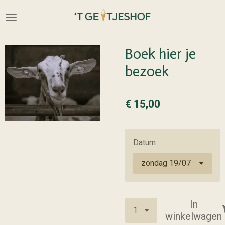
Ga
direct
naar
de
Boek hier je
hoofdinhoud
bezoek
€ 15,00
Datum
In
winkelwagen